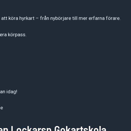
på att köra hyrkart – från nybörjare till mer erfarna förare.
lera körpass.
dan idag!
se
an Lockarsp Gokartskola.