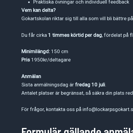
Praktiska övningar och individuell feedback
Vem kan delta?
Gokartskolan riktar sig till alla som vill bli bättre 
Du får cirka
1 timmes körtid per dag
, fördelat på f
Minimilängd:
150 cm
Pris
1950kr/deltagare
Anmälan
Sista anmälningsdag är
fredag 10 juli
.
Antalet platser är begränsat, så säkra din plats re
För frågor, kontakta oss på info@lockarpsgokart.
Formulär gällande anmäl