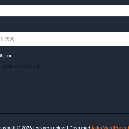
0 juni.
, 23:dje och 30:de juni
ovsrätt © 2026 Lockarps gokart | Drivs med
Astra WordPress-