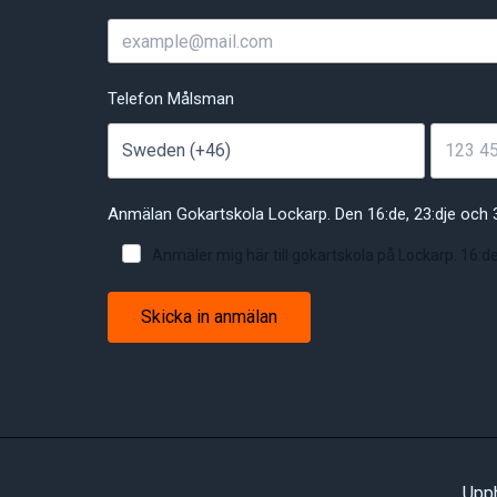
Telefon Målsman
Anmälan Gokartskola Lockarp. Den 16:de, 23:dje och 3
Anmäler mig här till gokartskola på Lockarp. 16:de
Skicka in anmälan
Upph